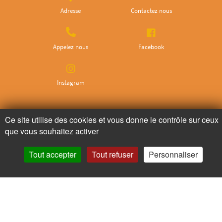
Adresse
Contactez nous
Appelez nous
Facebook
Instagram
Ne ratez plus rien,
Ce site utilise des cookies et vous donne le contrôle sur ceux
Abonnez-vous à notre newsletter
que vous souhaitez activer
Tout accepter
Tout refuser
Personnaliser
Je m’inscris
Pour votre santé, mangez au moins cinq fruits et légumes par jour.