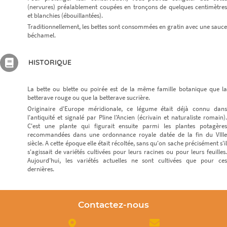
(nervures) préalablement coupées en tronçons de quelques centimètres
et blanchies (ébouillantées).
Traditionnellement, les bettes sont consommées en gratin avec une sauce
béchamel.
HISTORIQUE
La bette ou blette ou poirée est de la même famille botanique que la
betterave rouge ou que la betterave sucrière.
Originaire d'Europe méridionale, ce légume était déjà connu dans
l'antiquité et signalé par Pline l'Ancien (écrivain et naturaliste romain).
C'est une plante qui figurait ensuite parmi les plantes potagères
recommandées dans une ordonnance royale datée de la fin du VIIIe
siècle. A cette époque elle était récoltée, sans qu'on sache précisément s'il
s'agissait de variétés cultivées pour leurs racines ou pour leurs feuilles.
Aujourd’hui, les variétés actuelles ne sont cultivées que pour ces
dernières.
Contactez-nous