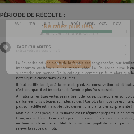
PÉRIODE DE RÉCOLTE :
avril
mai
juin
juil.
août
sept.
oct.
nov.
Ne ratez plus rien,
PARTICULARITÉS
Abonnez-vous à notre newsletter
La Rhubarbe est une plante de la famille des polygonacées, aux feuilles
imposantes centrées sur une grosse côte. La Rhubarbe aime bien
surprendre son monde. On la catalogue comme un fruit, alors que la
botanique la classe dans les légumes.
Je m’inscris
Il faut cueillir les tiges à la base du pied. Sa conservation est délicate,
c'est pourquoi il est important de l'avoir le plus frais possible.
A maturité, les tiges vertes se marbrent de rouge, signe qu'elles sont plus
parfumées, plus juteuses et ... plus acides ! Car plus la rhubarbe est mûre,
plus son acidité est marquée : décidément une plante bien surprenante !
Mais n'oublions pas que la rhubarbe est un légume : préparez-la en petits
tronçons sautés au beurre et légèrement caramélisés avec une volaille,
en fines rondelles sur un filet de poisson en papillote ou en jus pour
relever la sauce d'un rôti.