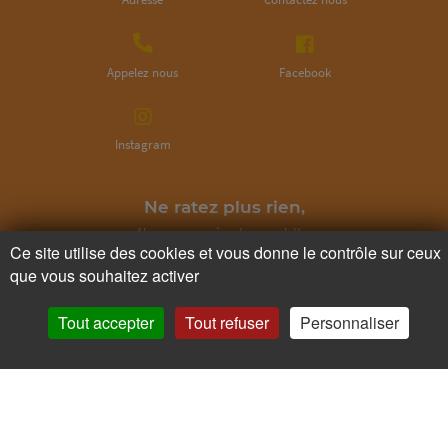
Appelez nous
Facebook
Instagram
Ne ratez plus rien,
Abonnez-vous à notre newsletter
Ce site utilise des cookies et vous donne le contrôle sur ceux
que vous souhaitez activer
Tout accepter
Tout refuser
Personnaliser
Je m’inscris
Pour votre santé, mangez au moins cinq fruits et légumes par jour.
www.mangerbouger.fr