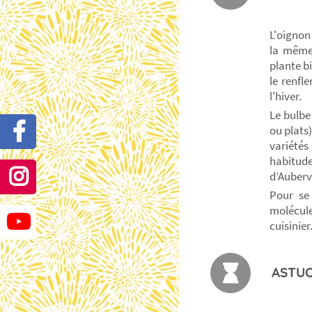
L'oignon
la même 
plante bi
le renfl
l'hiver.
Le bulbe
ou plats)
variété
habitud
d’Aubervi
Pour se 
molécule
cuisinier
ASTUC