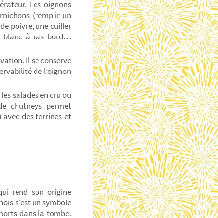
érateur. Les oignons
ornichons (remplir un
e poivre, une cuiller
re blanc à ras bord…
ation. Il se conserve
ervabilité de l’oignon
les salades en cru ou
 de chutneys permet
 avec des terrines et
qui rend son origine
inois s'est un symbole
 morts dans la tombe.