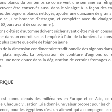
ons blancs du printemps se conservent une semaine au réfrig
euvent être conservés aussi dans le vinaigre à la façon des c
ec des oignons blancs nettoyés, ajouter une quinzaine de grains d
e sel, une branche d’estragon, et compléter avec du vinaig
 60 jours avant de consommer).
ons d’été et d’automne doivent sécher avant d’être mis en conserv
ver dans un endroit sec et tempéré à l’abri de la lumière. La cons
 plus courte que celle de l’oignon jaune.
s de la dimension condimentaire traditionnelle des oignons dans 
s plats mijotés, La préparation de confiture d’oignons ou
er une note douce dans la dégustation de certains fromages ou
s.
RIQUE
 est connu depuis des millénaires en Europe et en Asie, ce 
e. Chaque civilisation lui a donné une valeur propre : pour les ch
igence, pour les égyptiens c'est un aliment qui accompagne les