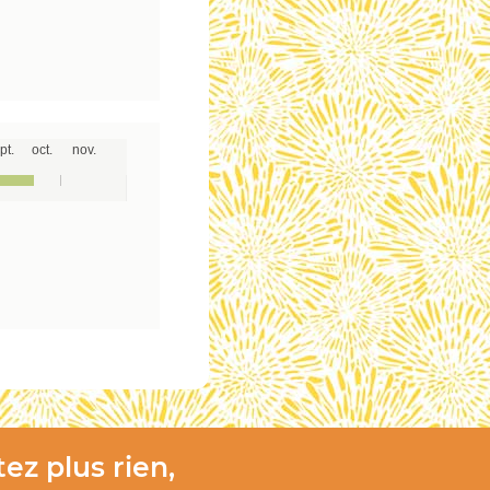
pt.
oct.
nov.
ez plus rien,