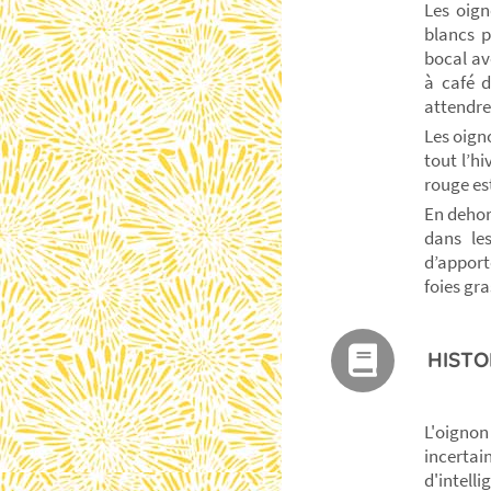
Les oign
blancs p
bocal av
à café d
attendre
Les oign
tout l’hi
rouge est
En dehor
dans le
d’apport
foies gra
HISTO
L'oignon
incertain
d'intell