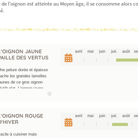
 de l'oignon est atteinte au Moyen âge, il se consomme alors 
é.
L'OIGNON JAUNE
avril
mai
juin
juil.
août
se
PAILLE DES VERTUS
ne pelure dorée et épaisse
ache les grandes lamelles
aunes de ce gros oignon
lutôt plat. L'oignon jaune
aille des vertus est à
'origine une variété cultivée
ar les maraîchers autour
'Aubervilliers. Aujourd'hui,
L'OIGNON ROUGE
avril
mai
juin
juil.
août
se
ette variété est une
D'HIVER
éférence quant aux qualités
rganoleptiques et de
acile à cuisiner mais
onservation. Ce condiment