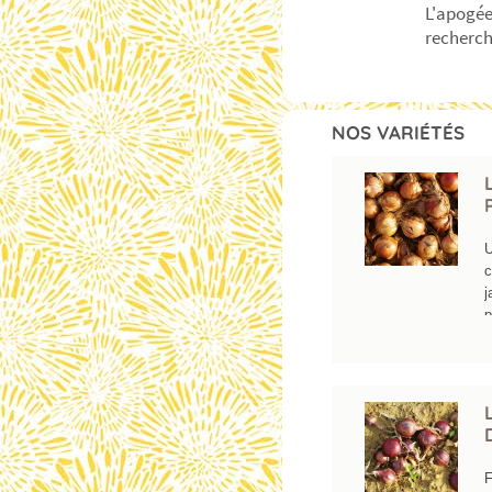
L'apogée
recherch
NOS VARIÉTÉS
U
c
j
p
p
l
p
d
c
r
o
F
c