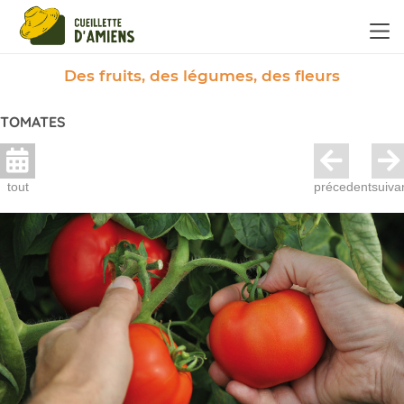
Panneau de gestion des cookies
Des fruits, des légumes, des fleurs
TOMATES
tout
précedent
suiva