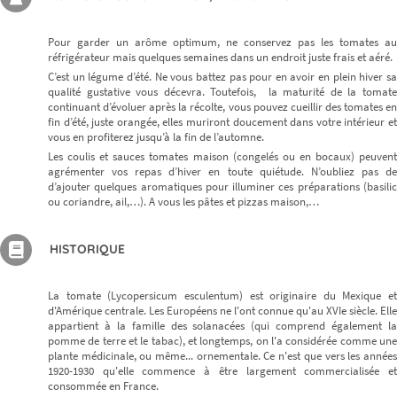
Pour garder un arôme optimum, ne conservez pas les tomates au
réfrigérateur mais quelques semaines dans un endroit juste frais et aéré.
C’est un légume d’été. Ne vous battez pas pour en avoir en plein hiver sa
qualité gustative vous décevra. Toutefois, la maturité de la tomate
continuant d’évoluer après la récolte, vous pouvez cueillir des tomates en
fin d’été, juste orangée, elles muriront doucement dans votre intérieur et
vous en profiterez jusqu’à la fin de l’automne.
Les coulis et sauces tomates maison (congelés ou en bocaux) peuvent
agrémenter vos repas d’hiver en toute quiétude. N’oubliez pas de
d’ajouter quelques aromatiques pour illuminer ces préparations (basilic
ou coriandre, ail,…). A vous les pâtes et pizzas maison,…
HISTORIQUE
La tomate (Lycopersicum esculentum) est originaire du Mexique et
d'Amérique centrale. Les Européens ne l'ont connue qu'au XVIe siècle. Elle
appartient à la famille des solanacées (qui comprend également la
pomme de terre et le tabac), et longtemps, on l'a considérée comme une
plante médicinale, ou même... ornementale. Ce n'est que vers les années
1920-1930 qu'elle commence à être largement commercialisée et
consommée en France.