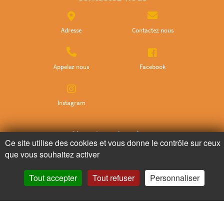
Adresse
Contactez nous
Appelez nous
Facebook
Instagram
Ne ratez plus rien,
Ce site utilise des cookies et vous donne le contrôle sur ceux
Abonnez-vous à notre newsletter
que vous souhaitez activer
Tout accepter
Tout refuser
Personnaliser
Je m’inscris