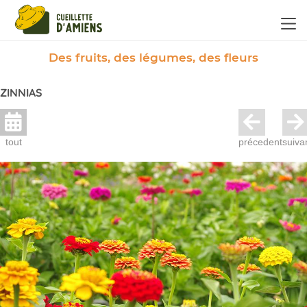
Panneau de gestion des cookies
Des fruits, des légumes, des fleurs
ZINNIAS
tout
précedent
suiva