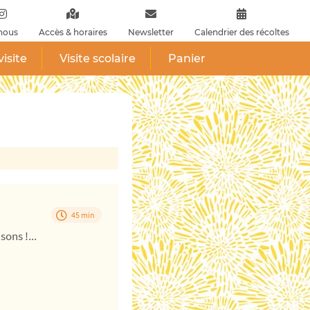
nous
Accès & horaires
Newsletter
Calendrier des récoltes
visite
Visite scolaire
Panier
45 min
ons !...