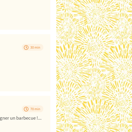
30 min
70 min
gner un barbecue !...