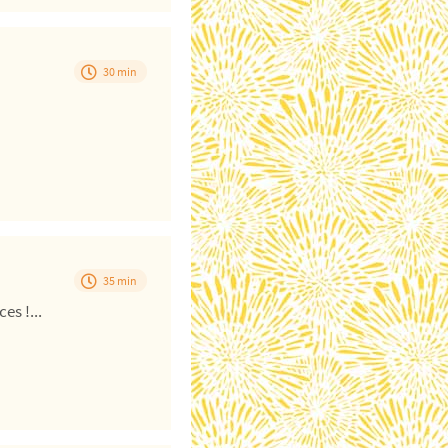
30 min
35 min
es !...