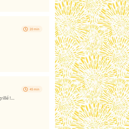
20 min
45 min
illé !...