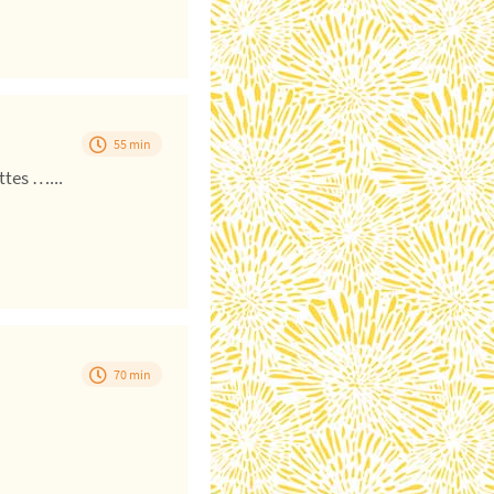
55 min
ttes …...
70 min