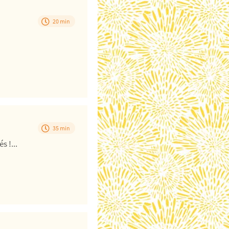
20 min
35 min
 !...