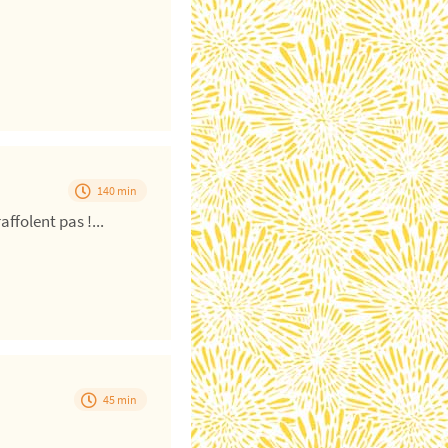
140 min
ffolent pas !...
45 min